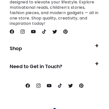
designed to elevate your lifestyle. Explore
motivational reads, children’s stories,
fashion pieces, and modern gadgets — all in
one store. Shop quality, creativity, and
inspiration today!
Facebook
Instagram
YouTube
TikTok
Twitter
Pinterest
Shop
Need to Get in Touch?
Facebook
Instagram
YouTube
TikTok
Twitter
Pinterest
Zahlungsmethoden