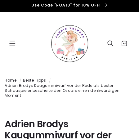
Direkt
Use Code "ROA10" for 10% OFF!
zum
Inhalt
Warenkorb
Home
Beste Tipps
Adrien Brodys Kaugummiwurf vor der Rede als bester
Schauspieler bescherte den Oscars einen denkwürdigen
Moment
Adrien Brodys
Kaugummiwurf vor der